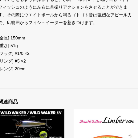
フィッシュのように左右に首振りアクションをさせることができま
す。その際にウエイトボールから鳴るゴトゴト音は強烈なアピール力
で、広範囲からフィシュイーターを惹きつけます。
[全長] 150mm
[重さ] 51g
[フック] #1/0 ×2
[リング] #5 ×2
[レンジ] 20cm
関連商品