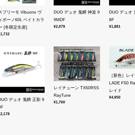
スプリーモ Vibuono ヴ
DUO デュオ 鬼鱒 神楽 9
DUO デュオ 
ィボーノ60L ベイトカラ
9MDF
8F
¥2,079
¥1,881
ー [冬限定生産]
¥1,732
［新色］レイ
LADE F50 R
レイチューン TX50RSS
レイド
RayTune
¥4,950
DUO デュオ 鬼鱒 正影 9
¥1,760
0F
¥2,178