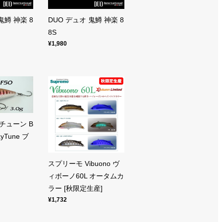
鬼鱒 神楽 8
DUO デュオ 鬼鱒 神楽 8
8S
¥1,980
チューン B
ayTune ブ
スプリーモ Vibuono ヴ
ィボーノ60L オータムカ
ラー [秋限定生産]
¥1,732