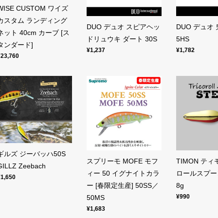
WISE CUSTOM ワイズ
カスタム ランディング
DUO デュオ スピアヘッ
DUO デュオ 
ネット 40cm カーブ [ス
ドリュウキ ダート 30S
5HS
タンダード]
¥1,237
¥1,782
¥23,760
ギルズ ジーバッハ50S
スプリーモ MOFE モフ
TIMON テ
GILLZ Zeebach
ィー 50 イグナイトカラ
ロールスプー
¥1,650
ー [春限定生産] 50SS／
8g
¥990
50MS
¥1,683