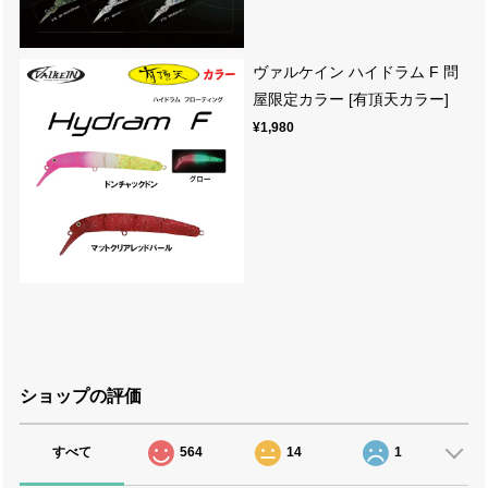
ヴァルケイン ハイドラム F 問
屋限定カラー [有頂天カラー]
¥1,980
ショップの評価
すべて
564
14
1