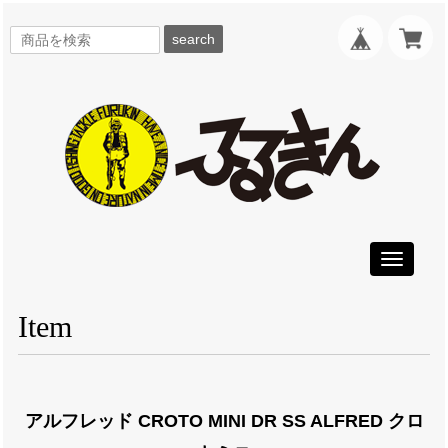
search
Toggle
navigati
Item
アルフレッド CROTO MINI DR SS ALFRED クロ