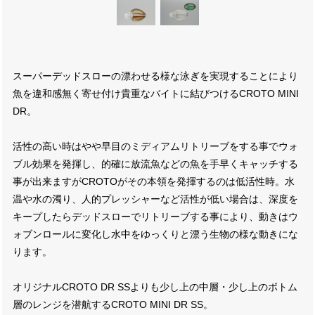
スーパーデッドスローの漂わせる様な泳ぎを実現することにより
魚を違和感無く寄せ付け貴重なバイトに結びつけるCROTO MINI
DR。
活性の高い時はやや早目のミディアムリトリーブをする事でウォ
ブル効果を発揮し、的確に放流魚などの魚を手早くキャッチする
事が出来ますがCROTOがその本領を発揮するのは低活性時。水
温や水の濁り、人的プレッシャーなど活性が低い場合は、深度を
キープしたらデッドスローでリトリーブする事により、動きはウ
ォブンロールに変化し水中をゆっくりと漂う生物の様な動きにな
ります。
オリジナルCROTO DR SSよりも少し上の中層・少し上のボトム
層のレンジを潜航するCROTO MINI DR SS。