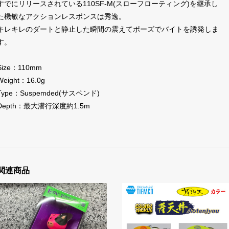
すでにリリースされている110SF-M(スローフローティング)を継承し
た機敏なアクションレスポンスは秀逸。
キレキレのダートと静止した瞬間の震えてポーズでバイトを誘発しま
す。
Size：110mm
Weight：16.0g
Type：Suspemded(サスペンド)
Depth：最大潜行深度約1.5m
関連商品